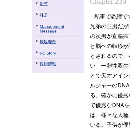
Chapter 230
沿革
私事で恐縮で
社是
兄弟の三男だが
Management
Message
の次男が直腸癌
環境理念
と脳への転移が
NS Story
とされるので、
採用情報
い。一卵性双生
とで天才アイン
ルジャーのDN
る。確かに優秀
で優秀なDNA
は、様々な人種
いる。子供が優