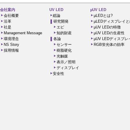
会社案内
UV LED
µUV LED
会社概要
総論
µLEDとは?
沿革
研究開発
µLEDディスプレイと
社是
エピ
µUV LEDの特徴
Management Message
知的財産
µUV LEDの生産性
環境理念
各論
µUV LEDディスプ
NS Story
センサー
RGB蛍光体の効率
採用情報
樹脂硬化
光触媒
表示／照明
ディスプレイ
安全性