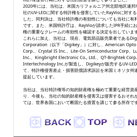
2020年には、当社は、米国カリフォルニア州北部地区連
社のUV-LEDに関する特許権を侵害していたRayVioに対
した。同判決は、当社特許権の有効性についても当社に有
です。また、米国特許庁は、RayVioが請求したIPR手続に
権の重要なクレームの有効性を確認する決定を出していま
これらに加え、当社は、現在、電気部品販売業者であるDigi-
Corporation（以下「Digikey」）に対し、American Opto P
Corp.、Crystal IS Inc.、Lite-On Semiconductor Corp、L
Inc.、Kingbright Electronic Co., Ltd.、QT-Brightek Co
Intertechnology Inc.が製造し、Digikeyが販売するUV
て、特許権侵害差止・損害賠償請求訴訟を米国ミネソタ州
提起しています。
当社は、当社特許権等の知的財産権を極めて重要な経営資
り、今後も、当社の知的財産権を侵害又は侵害するおそれ
ては、世界各国において断固たる措置を講じて参る所存で