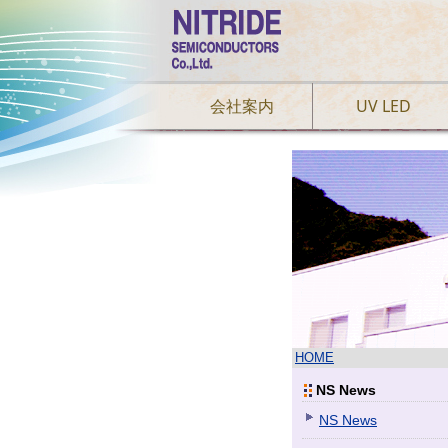
会社案内
UV LED
HOME
NS News
NS News