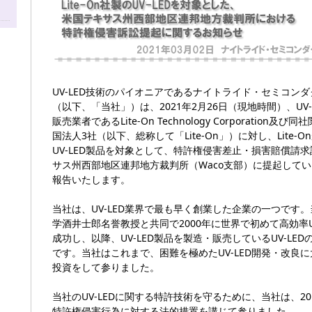
UV-LED技術のパイオニアであるナイトライド・セミコン
（以下、「当社」）は、2021年2月26日（現地時間）、UV-
販売業者であるLite-On Technology Corporation及
国法人3社（以下、総称して「Lite-On」）に対し、Lite-
UV-LED製品を対象として、特許権侵害差止・損害賠償請
サス州西部地区連邦地方裁判所（Waco支部）に提起して
報告いたします。
当社は、UV-LED業界で最も早く創業した企業の一つです
学酒井士郎名誉教授と共同で2000年に世界で初めて高効率UV
成功し、以降、UV-LED製品を製造・販売しているUV-LE
です。当社はこれまで、困難を極めたUV-LED開発・改良
投資をして参りました。
当社のUV-LEDに関する特許技術を守るために、当社は、20
特許権侵害行為に対する法的措置を講じて参りました。