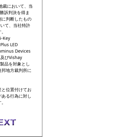
邦地裁において、当
する勝訴判決を得ま
利に判断したもの
おいて、当社特許
す。
Key
lus LED
uminus Devices
rp.及びVishay
-LED製品を対象とし
連邦地方裁判所に
産と位置付けてお
がある行為に対し
す。