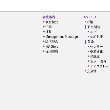
会社案内
UV LED
会社概要
総論
沿革
研究開発
社是
エピ
Management Message
知的財産
環境理念
各論
NS Story
センサー
採用情報
樹脂硬化
光触媒
表示／照明
ディスプレイ
安全性