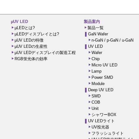
µUV LED
製品案内
µLEDとは?
製品一覧
µLEDディスプレイとは?
GaN Wafer
µUV LEDの特徴
n-GaN / p-GaN / u-GaN
µUV LEDの生産性
UV LED
µUV LEDディスプレイの製造工程
Wafer
RGB蛍光体の効率
Chip
Micro UV LED
Lamp
Power SMD
Module
Deep UV LED
SMD
COB
Unit
シャワーBOX
UV LEDライト
UV投光器
フラッシュライト