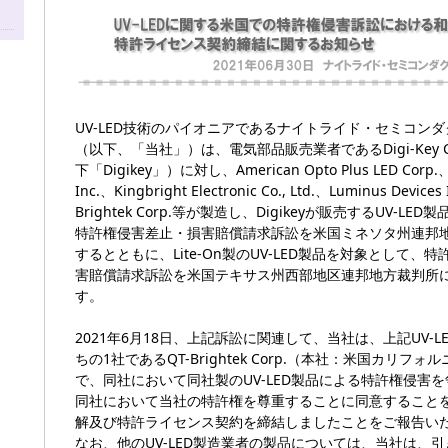
UV-LED技術のパイオニアであるナイトライド・セミコン
（以下、「当社」）は、電気部品販売業者であるDigi-Key Cor
下「Digikey」）に対し、American Opto Plus LED Corp.、C
Inc.、Kingbright Electronic Co., Ltd.、Luminus Devices
Brightek Corp.等が製造し、Digikeyが販売するUV-L
特許権侵害差止・損害賠償請求訴訟を米国ミネソタ州連邦
するとともに、Lite-On製のUV-LED製品を対象として、
害賠償請求訴訟を米国テキサス州西部地区連邦地方裁判所
す。
2021年6月18日、上記訴訟に関連して、当社は、上記UV-L
ちの1社であるQT-Brightek Corp.（本社：米国カリフ
で、同社において同社製のUV-LED製品による特許権侵害
同社において当社の特許権を尊重することに同意すること
解及び特許ライセンス契約を締結しましたことをご報告い
なお、他のUV-LED製造業者の製品については、当社は、