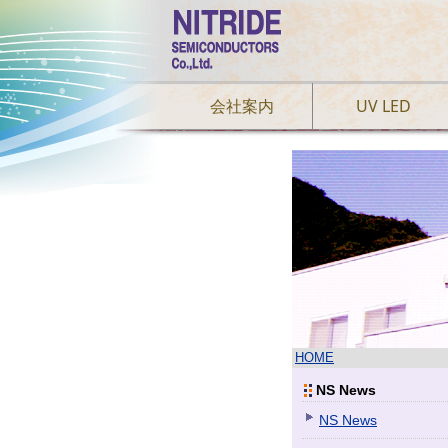
会社案内
UV LED
HOME
NS News
NS News