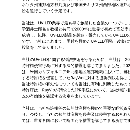
ネソタ州連邦地方裁判所及び米国テキサス州西部地区連邦
訟を追行していく予定です。
当社は、UV-LED業界で最も早く創業した企業の一つです
学酒井士郎名誉教授と共同で2000年に世界で初めて高効率UV
成功し、以降、UV-LED製品を製造・販売しているUV-LE
です。当社はこれまで、困難を極めたUV-LED開発・改良
投資をして参りました。
当社のUV-LEDに関する特許技術を守るために、当社は、20
特許権侵害行為に対する法的措置を講じて参りました。202
は、米国カリフォルニア州北部地区連邦地裁において、当社の
する特許権を侵害していたRayVioに対する勝訴判決を得
当社特許権の有効性についても当社に有利に判断したもの
特許庁は、RayVioが請求したIPR手続において、当社特許
ムの有効性を確認する決定を出しています。
当社は、当社特許権等の知的財産権を極めて重要な経営資
り、今後も、当社の知的財産権を侵害又は侵害するおそれ
ては、世界各国において断固たる措置を講じて参る所存で