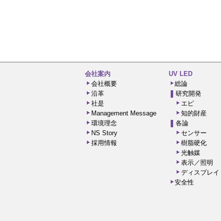
会社案内
UV LED
会社概要
総論
沿革
研究開発
社是
エピ
Management Message
知的財産
環境理念
各論
NS Story
センサー
採用情報
樹脂硬化
光触媒
表示／照明
ディスプレイ
安全性