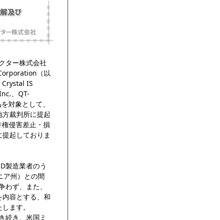
ダクター株式会社
poration（以
rystal IS
 Inc.、QT-
ED製品を対象として、
地方裁判所に提起
特許権侵害差止・損
に提起しておりま
ED製造業者のう
ォルニア州）との間
を争わず、また、
を内容とする、和
たします。
引き続き、米国ミ