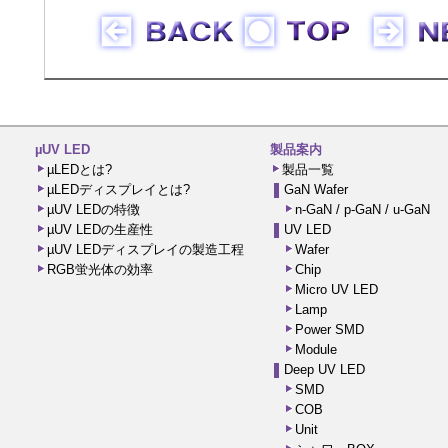
µUV LED
製品案内
µLEDとは?
製品一覧
µLEDディスプレイとは?
GaN Wafer
µUV LEDの特徴
n-GaN / p-GaN / u-GaN
µUV LEDの生産性
UV LED
µUV LEDディスプレイの製造工程
Wafer
RGB蛍光体の効率
Chip
Micro UV LED
Lamp
Power SMD
Module
Deep UV LED
SMD
COB
Unit