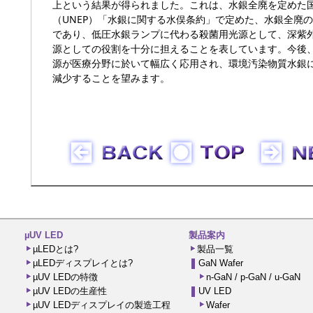
上という結果が得られました。これは、水銀全廃を定めた
（UNEP）「水銀に関する水俣条約」で定めた、水銀全廃
であり、低圧水銀ランプに代わる殺菌用光源として、深紫外
源としての役割を十分に担えることを表しています。今後、
源が医療分野に於いて幅広く応用され、環境汚染物質水銀
減少することを望みます。
µUV LED
製品案内
µLEDとは?
製品一覧
µLEDディスプレイとは?
GaN Wafer
µUV LEDの特徴
n-GaN / p-GaN / u-GaN
µUV LEDの生産性
UV LED
µUV LEDディスプレイの製造工程
Wafer