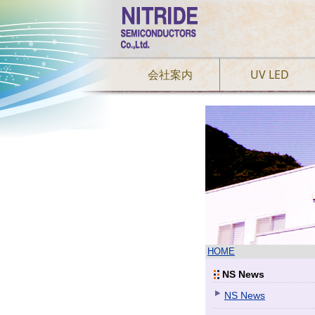
会社案内
UV LED
HOME
NS News
NS News