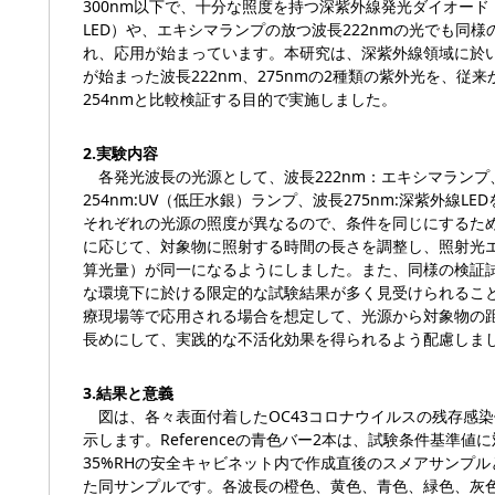
300nm以下で、十分な照度を持つ深紫外線発光ダイオード（
LED）や、エキシマランプの放つ波長222nmの光でも同様
れ、応用が始まっています。本研究は、深紫外線領域に於
が始まった波長222nm、275nmの2種類の紫外光を、従
254nmと比較検証する目的で実施しました。
2.実験内容
各発光波長の光源として、波長222nm：エキシマランプ
254nm:UV（低圧水銀）ランプ、波長275nm:深紫外線L
それぞれの光源の照度が異なるので、条件を同じにするた
に応じて、対象物に照射する時間の長さを調整し、照射光
算光量）が同一になるようにしました。また、同様の検証
な環境下に於ける限定的な試験結果が多く見受けられるこ
療現場等で応用される場合を想定して、光源から対象物の距
長めにして、実践的な不活化効果を得られるよう配慮しま
3.結果と意義
図は、各々表面付着したOC43コロナウイルスの残存感
示します。Referenceの青色バー2本は、試験条件基準値に対
35%RHの安全キャビネット内で作成直後のスメアサンプル
た同サンプルです。各波長の橙色、黄色、青色、緑色、灰