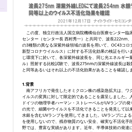
この度、独立行政法人国立病院機構仙台医療センター臨
センター（センター長 西村秀一）と共同で、波長222nm、25
の3種類の異なる深紫外線領域の波長を用いて、OC43コロ
新型コロナウイルルス）に対する不活化効果の検証を行い
じ環境下に於いて、各深紫外線波長を、同じ光エネルギー量
ル）照射する比較試験で、波長275nmの深紫外線波長は殺菌
と同等あるいはそれ以上の不活化効果があることを確認し
1.背景
南アフリカで発生したオミクロン株の感染急拡大は、ワ
イルスの変異に対して限定的であることを露呈しました。人
ドイツの物理学者ハーマン・ストレーベルがUVランプの発
の光で、細菌やウイルスを不活化できることを発見して以
水銀を含むUVランプを使用してきました。UVランプによ
を使用しないので、残存物質のない安全、確実な不活化手
野では、豊富な実績があります。近年、半導体技術の発達