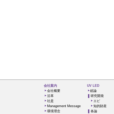
会社案内
UV LED
会社概要
総論
沿革
研究開発
社是
エピ
Management Message
知的財産
環境理念
各論