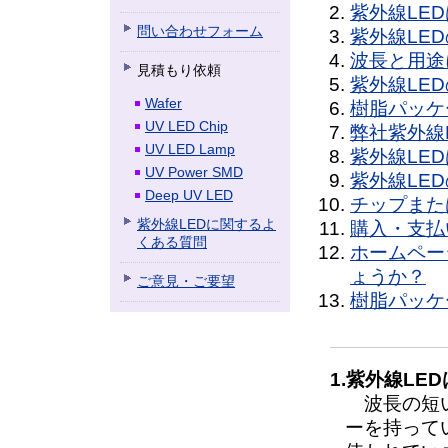
紫外線LE
問い合わせフォーム
紫外線LE
波長と用途
見積もり依頼
紫外線LE
Wafer
樹脂パッケ
UV LED Chip
弊社紫外線
UV LED Lamp
紫外線LE
UV Power SMD
紫外線LE
Deep UV LED
チップまた
紫外線LEDに関するよ
購入・支払
くある質問
ホームペー
ょうか？
ご意見・ご要望
樹脂パッケ
1.紫外線L
波長の短い
ーを持って