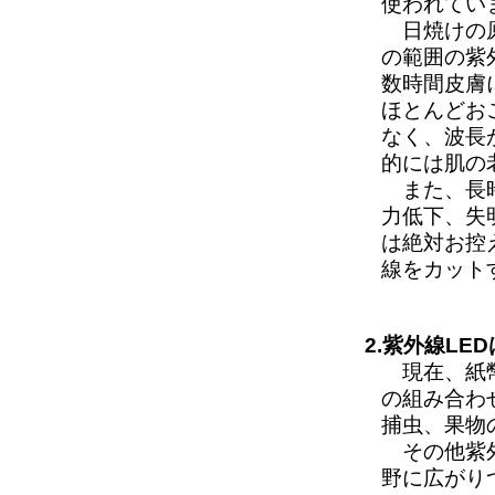
使われてい
日焼けの原因
の範囲の紫外
数時間皮膚
ほとんどお
なく、波長
的には肌の
また、長時
力低下、失
は絶対お控
線をカット
2.紫外線L
現在、紙幣
の組み合わ
捕虫、果物
その他紫外
野に広がり