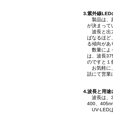
3.紫外線L
製品は、原
が決まって
波長と出力
ばなるほど
る傾向があ
数量によっ
は、波長3
のですと１個
お気軽に
話にて営業
4.波長と用
波長は、355
400、40
UV-LE