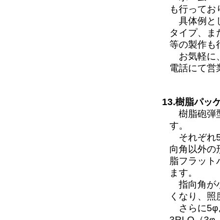
も行ってお
具体例とし
タイプ、ま
等の製作も
お気軽に
電話にて営
13.樹脂パ
樹脂砲弾型
す。
それぞれ5R
向角以外の
脂フラットパ
ます。
指向角が小
くなり、照度
さらに5φよ
3RLQ（3