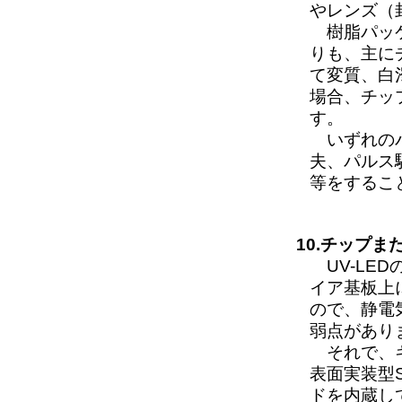
やレンズ（
樹脂パッケ
りも、主に
て変質、白
場合、チッ
す。
いずれのパ
夫、パルス
等をするこ
10.チップ
UV-LE
イア基板上
ので、静電
弱点があり
それで、キ
表面実装型
ドを内蔵し