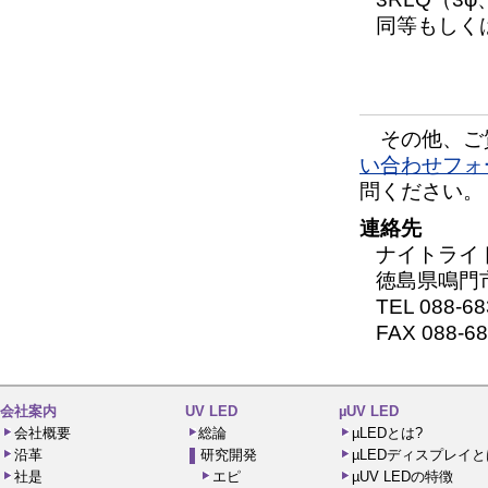
同等もしく
その他、ご
い合わせフォ
問ください。
連絡先
ナイトライ
徳島県鳴門
TEL 088-68
FAX 088-68
会社案内
UV LED
µUV LED
会社概要
総論
µLEDとは?
沿革
研究開発
µLEDディスプレイと
社是
エピ
µUV LEDの特徴