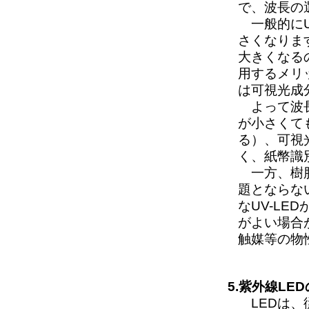
で、波長の
一般的にU
さくなりま
大きくなる
用するメリ
は可視光成
よって波長が
が小さくて
る）、可視
く、紙幣識
一方、樹脂
題とならな
なUV-L
がよい場合
触媒等の物
5.紫外線L
LEDは、