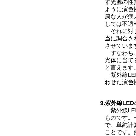
す光源の性
ように演色
康な人が病
しては不適
それに対し
当に調合さ
させていま
すなわち、
光体に当て
と言えます
紫外線LE
わせた演色
9.紫外線L
紫外線LE
ものです。一
で、単純計
ことです。