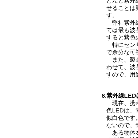
とんど紫外
せることは
す。
弊社紫外線L
ては最も波
すると紫色
特にセンサ
で余分な可
また、製品
わせて、波
すので、用
8.紫外線L
現在、携帯
色LEDは
似白色です
ないので、
ある物体を