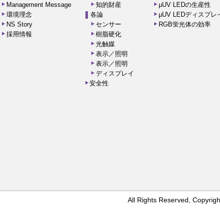
Management Message
知的財産
µUV LEDの生産性
環境理念
各論
µUV LEDディスプ
NS Story
センサー
RGB蛍光体の効率
採用情報
樹脂硬化
光触媒
表示／照明
表示／照明
ディスプレイ
安全性
All Rights Reserved, Copyr