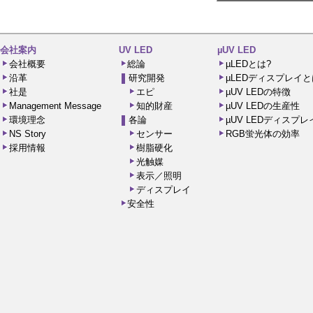
会社案内
UV LED
µUV LED
会社概要
総論
µLEDとは?
沿革
研究開発
µLEDディスプレイと
社是
エピ
µUV LEDの特徴
Management Message
知的財産
µUV LEDの生産性
環境理念
各論
µUV LEDディスプ
NS Story
センサー
RGB蛍光体の効率
採用情報
樹脂硬化
光触媒
表示／照明
ディスプレイ
安全性