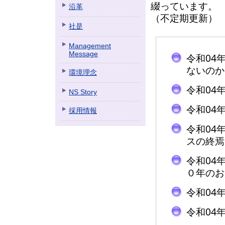
綴っています。
沿革
（不定期更新）
社是
Management
Message
令和04
ないのか
環境理念
令和04
NS Story
令和04
採用情報
令和04
スの終焉
令和04
０年のお
令和04
令和04