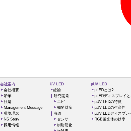
会社案内
UV LED
µUV LED
会社概要
総論
µLEDとは?
沿革
研究開発
µLEDディスプレイと
社是
エピ
µUV LEDの特徴
Management Message
知的財産
µUV LEDの生産性
環境理念
各論
µUV LEDディスプ
NS Story
センサー
RGB蛍光体の効率
採用情報
樹脂硬化