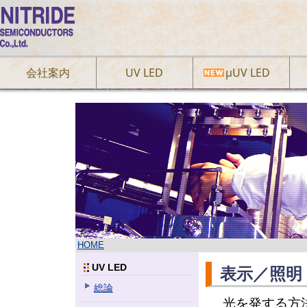
会社案内
UV LED
µUV LED
HOME
UV LED
表示／照明
総論
光を発する方