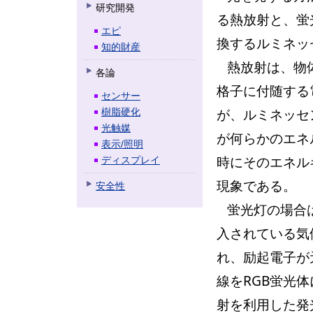
研究開発
る熱放射と、蛍
エピ
換するルミネッ
知的財産
熱放射は、物
各論
格子に付随する
センサー
が、ルミネッセ
樹脂硬化
光触媒
が何らかのエネ
表示/照明
時にそのエネル
ディスプレイ
現象である。
安全性
蛍光灯の場合
入されている気
れ、励起電子が
線をRGB蛍光
射を利用した発