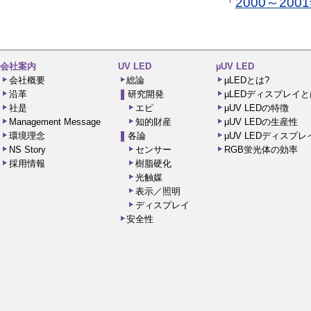
「
2000～20
会社案内
UV LED
µUV LED
会社概要
総論
µLEDとは?
沿革
研究開発
µLEDディスプレイと
社是
エピ
µUV LEDの特徴
Management Message
知的財産
µUV LEDの生産性
環境理念
各論
µUV LEDディスプ
NS Story
センサー
RGB蛍光体の効率
採用情報
樹脂硬化
光触媒
表示／照明
ディスプレイ
安全性