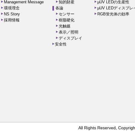
Management Message
知的財産
µUV LEDの生産性
環境理念
各論
µUV LEDディスプ
NS Story
センサー
RGB蛍光体の効率
採用情報
樹脂硬化
光触媒
表示／照明
ディスプレイ
安全性
All Rights Reserved, Copyr