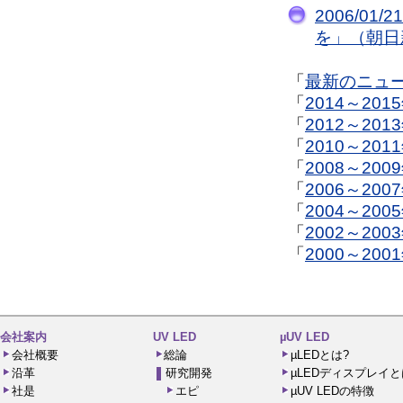
2006/01/2
を」（朝日
「
最新のニュ
「
2014～20
「
2012～20
「
2010～20
「
2008～20
「
2006～20
「
2004～20
「
2002～20
「
2000～20
会社案内
UV LED
µUV LED
会社概要
総論
µLEDとは?
沿革
研究開発
µLEDディスプレイと
社是
エピ
µUV LEDの特徴